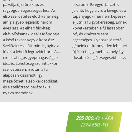
pázsitja új erőre kap, és
elzáródik. Ez egyúttal azt is
ragyogóan egészséges lesz. Az
jelenti, hogy a víz, a levegő és a
első szellőztetés előtt várja meg,
tápanyagok már nem képesek
amíg a gyep legalább három
eljutni a fű gyökérzetéig. Ennek
éves lesz. Az elhalt filcréteg
következtében a fű lassabban
eltávolításának ideális időpontja
nő, és kinézetre sem
a késő tavasz vagy a kora ősz.
egészséges. Gyepszellőztető
Szellőztetés előtt mindig nyírja a
gépeinkkel könnyedén lehelhet
füvet a lehető legrövidebbre. A 4
új életet a gyepébe, amely így
cm-es átlagos gyepmagasság az
dúsabb és egészségesebb lesz.
ideális. Lehetőség szerint akkor
szellőztessen, miután a fű
alaposan kiszáradt, így
megelőzheti a gép károsodását,
és a szellőztető barázdák is
nyitva maradnak.
295 000
,-Ft + ÁFA
(374 650,-Ft)