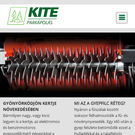
GYÖNYÖRKÖDJÖN KERTJE
MI AZ A GYEPFILC RÉTEG?
NÖVEKEDÉSÉBEN
Nyáron a fűszálak között
Bármilyen nagy, vagy kicsi
sokszor felhalmozódik a fű- és
legyen is a kertje, az elektromos
növénynyesedék. Egy idő után a
és benzinmotoros
gyep felülete betömődik ezzel a
gyepszellőztető gépeinkkel a
hulladékkal és a talajfelszín