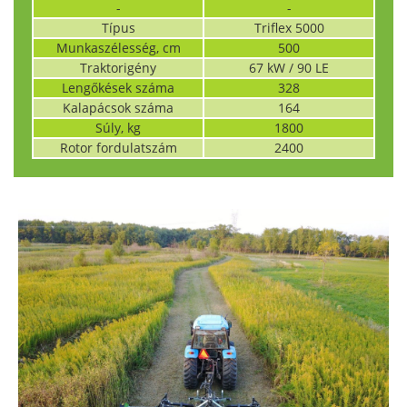
-
-
Típus
Triflex 5000
Munkaszélesség, cm
500
Traktorigény
67 kW / 90 LE
Lengőkések száma
328
Kalapácsok száma
164
Súly, kg
1800
Rotor fordulatszám
2400