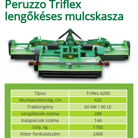
Peruzzo Triflex
lengőkéses mulcskasza
Típus
Triflex 4200
Munkaszélesség, cm
420
Traktorigény
60 kW / 80 LE
Lengőkések száma
288
Kalapácsok száma
144
Súly, kg
1700
Rotor fordulatszám
2400