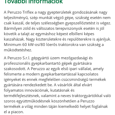
További információk
A Peruzzo Triflex a nagy gyepterületek gondozásának nagy
teljesítményű, szép munkát végző gépe, szükség esetén nem
csak kaszál, de teljes szélességben gyepszellőztetést is végez.
Bármilyen zöld és változatos terepviszonyok esetén is jól
követik a talajt az egymáshoz képest elbilleni képes
kaszaházak. Nagy közterületekre és repülőterekre is ajánljuk.
Minimum 60 kW-os/80 lóerős traktorokra van szükség a
működtetéshez.
A Peruzzo S.r.l. gépgyártó üzem mezőgazdasági és
professzionális gyepkarbantartó gépek gyártására
szakosodott. A Peruzzo az egyik első ipari vállalat, amely
felismerte a modern gyepkarbantartással kapcsolatos
igényeket és ennek megfelelően csúcsminőségű termékek
gyártására rendezkedett be. A vásárlók által elvárt
folyamatos innovációnak, kutatásnak és
termékfejlesztésnek, valamint a neves traktorgyártókkal való
szoros együttműködésnek köszönhetően a Peruzzo
termékek a világ minden táján kiemelkedő helyet foglalnak
el a piacon.