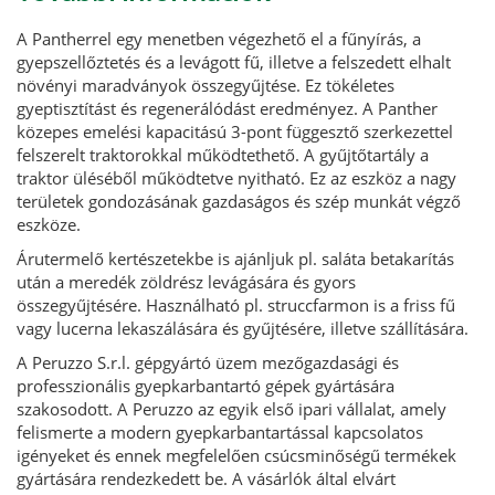
A Pantherrel egy menetben végezhető el a fűnyírás, a
gyepszellőztetés és a levágott fű, illetve a felszedett elhalt
növényi maradványok összegyűjtése. Ez tökéletes
gyeptisztítást és regenerálódást eredményez. A Panther
közepes emelési kapacitású 3-pont függesztő szerkezettel
felszerelt traktorokkal működtethető. A gyűjtőtartály a
traktor üléséből működtetve nyitható. Ez az eszköz a nagy
területek gondozásának gazdaságos és szép munkát végző
eszköze.
Árutermelő kertészetekbe is ajánljuk pl. saláta betakarítás
után a meredék zöldrész levágására és gyors
összegyűjtésére. Használható pl. struccfarmon is a friss fű
vagy lucerna lekaszálására és gyűjtésére, illetve szállítására.
A Peruzzo S.r.l. gépgyártó üzem mezőgazdasági és
professzionális gyepkarbantartó gépek gyártására
szakosodott. A Peruzzo az egyik első ipari vállalat, amely
felismerte a modern gyepkarbantartással kapcsolatos
igényeket és ennek megfelelően csúcsminőségű termékek
gyártására rendezkedett be. A vásárlók által elvárt