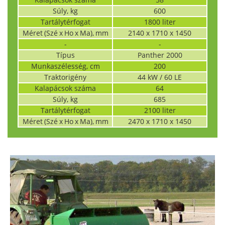
Súly, kg
600
Tartálytérfogat
1800 liter
Méret (Szé x Ho x Ma), mm
2140 x 1710 x 1450
-
-
Típus
Panther 2000
Munkaszélesség, cm
200
Traktorigény
44 kW / 60 LE
Kalapácsok száma
64
Súly, kg
685
Tartálytérfogat
2100 liter
Méret (Szé x Ho x Ma), mm
2470 x 1710 x 1450