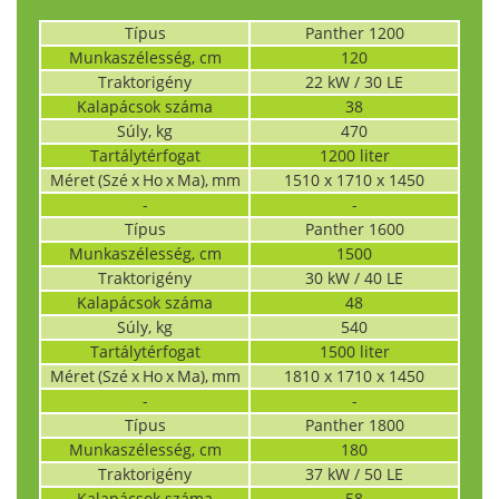
Típus
Panther 1200
Munkaszélesség, cm
120
Traktorigény
22 kW / 30 LE
Kalapácsok száma
38
Súly, kg
470
Tartálytérfogat
1200 liter
Méret (Szé x Ho x Ma), mm
1510 x 1710 x 1450
-
-
Típus
Panther 1600
Munkaszélesség, cm
1500
Traktorigény
30 kW / 40 LE
Kalapácsok száma
48
Súly, kg
540
Tartálytérfogat
1500 liter
Méret (Szé x Ho x Ma), mm
1810 x 1710 x 1450
-
-
Típus
Panther 1800
Munkaszélesség, cm
180
Traktorigény
37 kW / 50 LE
Kalapácsok száma
58