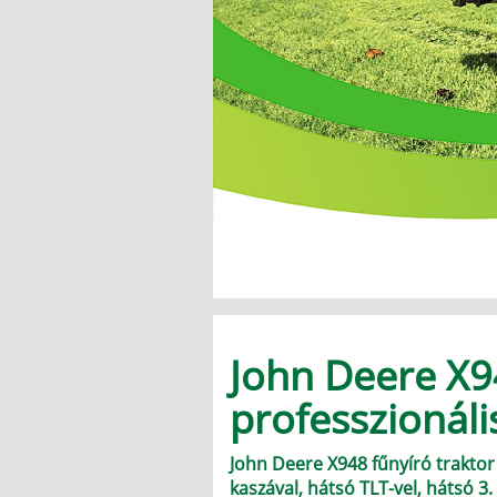
John Deere X
professzionáli
John Deere X948 fűnyíró trakto
kaszával, hátsó TLT-vel, hátsó 3.