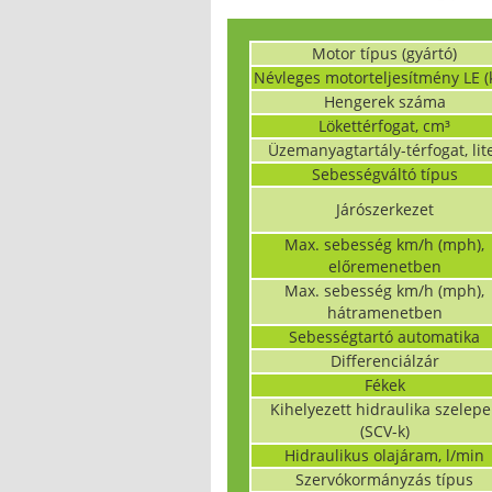
Motor típus (gyártó)
Névleges motorteljesítmény LE (
Hengerek száma
Lökettérfogat, cm³
Üzemanyagtartály-térfogat, lit
Sebességváltó típus
Járószerkezet
Max. sebesség km/h (mph),
előremenetben
Max. sebesség km/h (mph),
hátramenetben
Sebességtartó automatika
Differenciálzár
Fékek
Kihelyezett hidraulika szelepe
(SCV-k)
Hidraulikus olajáram, l/min
Szervókormányzás típus