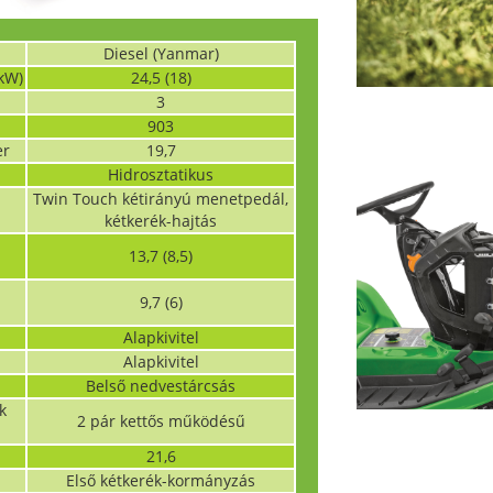
Diesel (Yanmar)
kW)
24,5 (18)
3
903
er
19,7
Hidrosztatikus
Twin Touch kétirányú menetpedál,
kétkerék-hajtás
13,7 (8,5)
9,7 (6)
Alapkivitel
Alapkivitel
Belső nedvestárcsás
k
2 pár kettős működésű
21,6
Első kétkerék-kormányzás