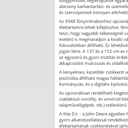
bolygóműves véglehajtások egyará
alacsony karbantartási- és üzemelt
és szervizpontok könnyen elérhető 
Az X948 fűnyírótraktorhoz opcionál
élettartamra lettek kifejlesztve. N
teszi, hogy nagyobb sebességnél v
esetén) is megmaradjon a kiváló v
fokozatokban állítható. Ez lehetőv
jöjjön létre. A 137 és a 152 cm-es
az egyszerű és gyors tisztítás érd
átkapcsolást mulcsozás és oldalkid
A kényelmes, kezelőtér csökkenti a
pozícióba állítható magas háttámlá
kormányzás, és a digitális kijelz
Az opcionálisan rendelhető kiegészí
csatlakozó vonófej- és vonórúd kés
talajművelőgépek, stb.) széleskörű
A Kite Zrt. - a John Deere egyetlen
gyors alkatrészellátással rendelke
élettartamának csökkenésével járh