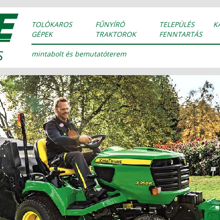
TOLÓKAROS
FŰNYÍRÓ
TELEPÜLÉS
K
GÉPEK
TRAKTOROK
FENNTARTÁS
mintabolt és bemutatóterem