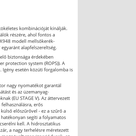
ökéletes kombinációját kínálják.
álók részére, ahol fontos a
z X948 modell mellsőkerék-
egyaránt alapfelszereltség.
ezelő biztonsága érdekében
ver protection system (ROPS)). A
ő. Igény esetén közúti forgalomba is
tor nagy nyomatékot garantál
átást és az üzemanyag-
knak (EU STAGE V). Az áttervezett
 felhasználásra, erős
 külső előszűrővel - ez a szűrő a
y hatékonyan segíti a folyamatos
serélni kell. A hidrosztatikus
zár, a nagy terhelésre méretezett