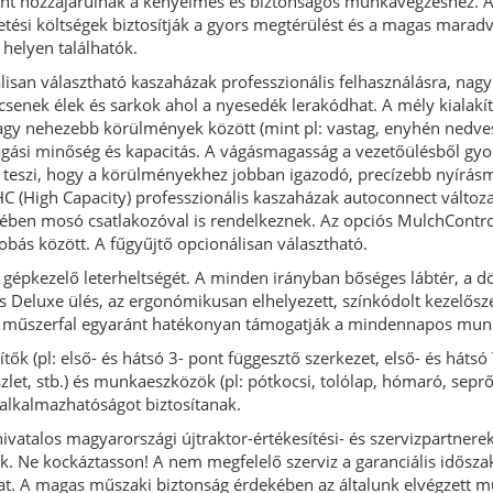
nt hozzájárulnak a kényelmes és biztonságos munkavégzéshez. A
etési költségek biztosítják a gyors megtérülést és a magas maradv
helyen találhatók.
isan választható kaszaházak professzionális felhasználásra, nagy
incsenek élek és sarkok ahol a nyesedék lerakódhat. A mély kialakí
agy nehezebb körülmények között (mint pl: vastag, enyhén nedve
ágási minőség és kapacitás. A vágásmagasság a vezetőülésből gy
é teszi, hogy a körülményekhez jobban igazodó, precízebb nyírásmi
 HC (High Capacity) professzionális kaszaházak autoconnect változ
ekében mosó csatlakozóval is rendelkeznek. Az opciós MulchContro
obás között. A fűgyűjtő opcionálisan választható.
 gépkezelő leterheltségét. A minden irányban bőséges lábtér, a d
s Deluxe ülés, az ergonómikusan elhelyezett, színkódolt kezelősze
ésű műszerfal egyaránt hatékonyan támogatják a mindennapos mun
tők (pl: első- és hátsó 3- pont függesztő szerkezet, első- és hátsó
zlet, stb.) és munkaeszközök (pl: pótkocsi, tolólap, hómaró, sepr
 alkalmazhatóságot biztosítanak.
 hivatalos magyarországi újtraktor-értékesítési- és szervizpartnere
zik. Ne kockáztasson! A nem megfelelő szerviz a garanciális idősz
at. A magas műszaki biztonság érdekében az általunk elvégzett mu