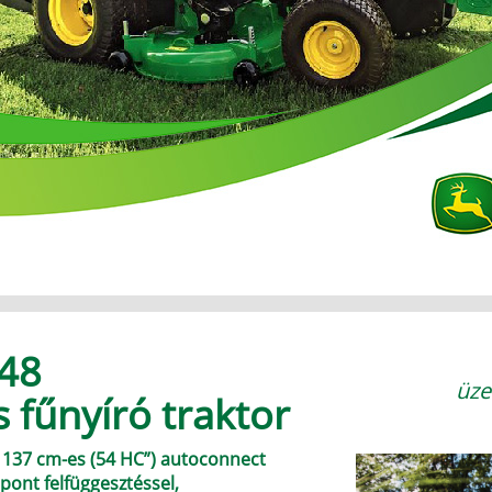
948
üz
s fűnyíró traktor
r 137 cm-es (54 HC”) autoconnect
 pont felfüggesztéssel,