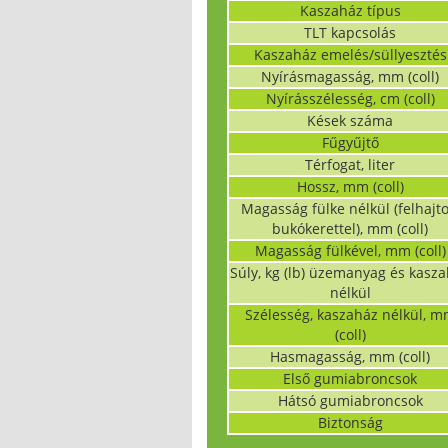
Kaszaház típus
TLT kapcsolás
Kaszaház emelés/süllyesztés
Nyírásmagasság, mm (coll)
Nyírásszélesség, cm (coll)
Kések száma
Fűgyűjtő
Térfogat, liter
Hossz, mm (coll)
Magasság fülke nélkül (felhajto
bukókerettel), mm (coll)
Magasság fülkével, mm (coll)
Súly, kg (lb) üzemanyag és kasz
nélkül
Szélesség, kaszaház nélkül, 
(coll)
Hasmagasság, mm (coll)
Első gumiabroncsok
Hátsó gumiabroncsok
Biztonság