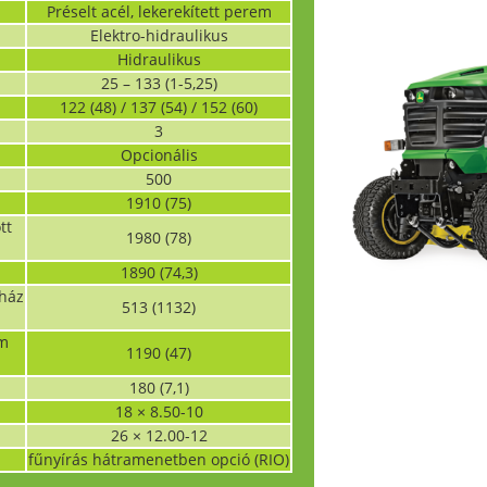
Préselt acél, lekerekített perem
Elektro-hidraulikus
Hidraulikus
25 – 133 (1-5,25)
122 (48) / 137 (54) / 152 (60)
3
Opcionális
500
1910 (75)
tt
1980 (78)
1890 (74,3)
aház
513 (1132)
mm
1190 (47)
180 (7,1)
18 × 8.50-10
26 × 12.00-12
fűnyírás hátramenetben opció (RIO)