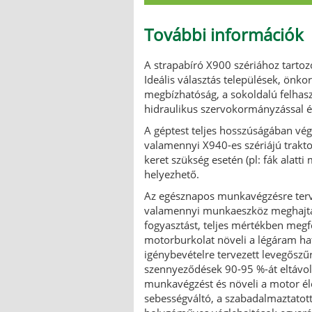
További információk
A strapabíró X900 szériához tartoz
Ideális választás települések, önk
megbízhatóság, a sokoldalú felhas
hidraulikus szervokormányzással és
A géptest teljes hosszúságában végi
valamennyi X940-es szériájú trakto
keret szükség esetén (pl: fák alatti
helyezhető.
Az egésznapos munkavégzésre terv
valamennyi munkaeszköz meghajtás
fogyasztást, teljes mértékben megf
motorburkolat növeli a légáram hat
igénybevételre tervezett levegőszűr
szennyeződések 90-95 %-át eltávolí
munkavégzést és növeli a motor élet
sebességváltó, a szabadalmaztatott