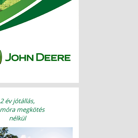
2 év jótállás,
emóra megkötés
nélkül