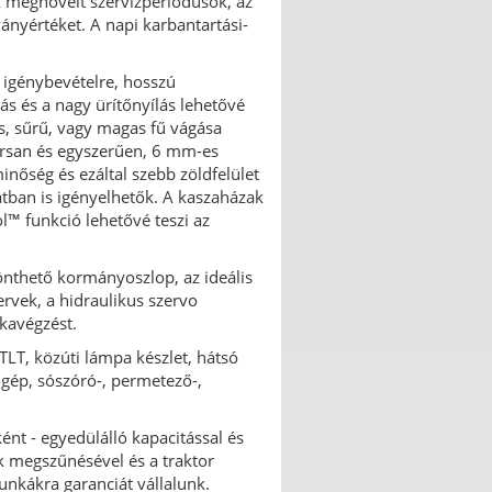
 megnövelt szervizperiódusok, az
ányértéket. A napi karbantartási-
 igénybevételre, hosszú
tás és a nagy ürítőnyílás lehetővé
s, sűrű, vagy magas fű vágása
orsan és egyszerűen, 6 mm-es
nőség és ezáltal szebb zöldfelület
atban is igényelhetők. A kaszaházak
l™ funkció lehetővé teszi az
önthető kormányoszlop, az ideális
rvek, a hidraulikus szervo
kavégzést.
 TLT, közúti lámpa készlet, hátsó
őgép, sószóró-, permetező-,
ként - egyedülálló kapacitással és
ak megszűnésével és a traktor
nkákra garanciát vállalunk.