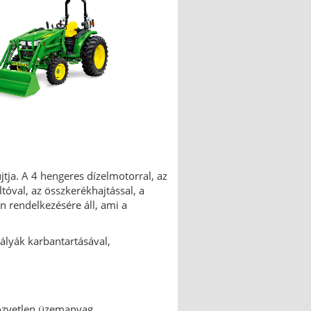
tja. A 4 hengeres dízelmotorral, az
val, az összkerékhajtással, a
n rendelkezésére áll, ami a
pályák karbantartásával,
közvetlen üzemanyag