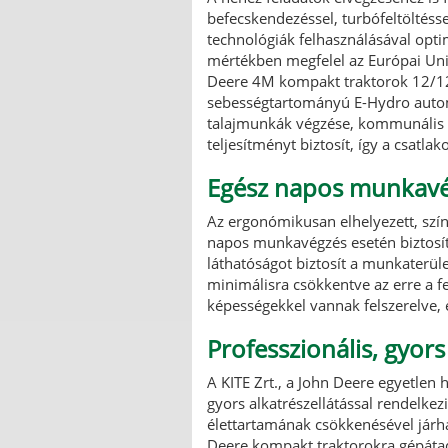
befecskendezéssel, turbófeltöltéss
technológiák felhasználásával optim
mértékben megfelel az Európai Unió
Deere 4M kompakt traktorok 12/12
sebességtartományú E-Hydro automat
talajmunkák végzése, kommunális fe
teljesítményt biztosít, így a cs
Egész napos munkavég
Az ergonómikusan elhelyezett, szín
napos munkavégzés esetén biztosítj
láthatóságot biztosít a munkaterül
minimálisra csökkentve az erre a f
képességekkel vannak felszerelve,
Professzionális, gyors
A KITE Zrt., a John Deere egyetlen 
gyors alkatrészellátással rendelke
élettartamának csökkenésével járh
Deere kompakt traktorokra gépátadá