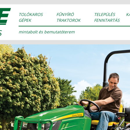
TOLÓKAROS
FŰNYÍRÓ
TELEPÜLÉS
K
GÉPEK
TRAKTOROK
FENNTARTÁS
mintabolt és bemutatóterem