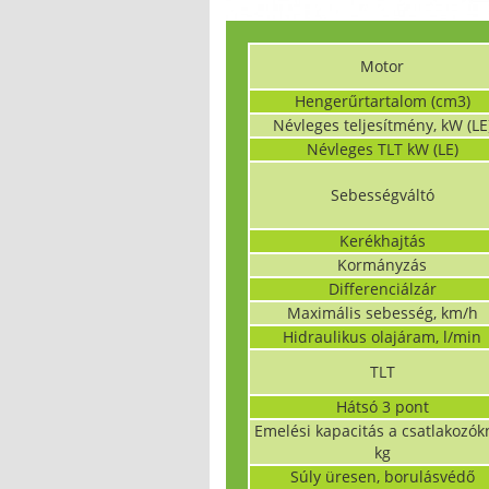
Motor
Hengerűrtartalom (cm3)
Névleges teljesítmény, kW (LE
Névleges TLT kW (LE)
Sebességváltó
Kerékhajtás
Kormányzás
Differenciálzár
Maximális sebesség, km/h
Hidraulikus olajáram, l/min
TLT
Hátsó 3 pont
Emelési kapacitás a csatlakozókn
kg
Súly üresen, borulásvédő