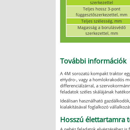
szerkezettel
Teljes hossz 3-pont
függesztőszerkezettel, mm
Teljes szélesség, mm
Magasság a borulásvédő
szerkezettel, mm
További információk
A 4M sorozatú kompakt traktor egy 
eHydro-, vagy a homlokrakodós mu
differenciálzárral, a szervokormán
feladatok széles skálájának haték
Ideálisan használható gazdálkodók, 
kialakításával foglalkozó vállalko
Hosszú élettartamra t
A nehéz feladatok elvégzéséhez is