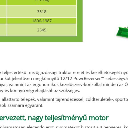
3318
1806-1987
2545
teljes értékű mezőgazdasági traktor erejét és kezelhetőségét nyúj
nkát jelentősen megkönnyítő 12/12 PowrReverser™ sebességváltó
nyal, valamint az ergonomikus kezelőszerv-konzollal minden az Ö
ony és könnyű végrehajtásához szükséges.
állattartó telepek, valamint tájrendezéssel, zöldterületek-, sport
zások számára egyaránt.
ervezett, nagy teljesítményű motor
 folyamatosan elegendő erőt, nyomatékot biztosít a 4 hengeres, 