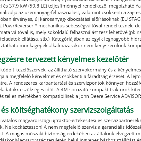
el és 37,9 kW (50,8 LE) teljesítménnyel rendelkező, megbízható Y
alizálja az üzemanyag-felhasználást, valamint csökkenti a zaj- és
ban érvényes, új károsanyag-kibocsátási előírásoknak (EU STAGE 
 PowrReverser™ mechanikus sebességváltóval rendelkeznek, de
a váltóval is, mely sokoldalú felhasználást tesz lehetővé (pl: n
ladatok ellátása, stb.). Kategóriájában az egyik legnagyobb hidr
atlakoztatható munkagépek alkalmazásakor nem kényszerülünk ko
zésre tervezett kényelmes kezelőtér
kódolt kezelőszervek, az állítható szervokormány és a kényelmes, 
a a megfelelő kényelmet és csökkenti a fáradtság érzését. A lejtő
etre. A rendszeres karbantartási és szervizpontok könnyen hozzáf
eladatokra szükséges időt. A 4M sorozatú kompakt traktorok kiterj
 és teljes mértékben kompatibilisek a John Deere Service ADVISOR
 és költséghatékony szervizszolgáltatás
hivatalos magyarországi újtraktor-értékesítési és szervizpartnerek
zik. Ne kockáztasson! A nem megfelelő szerviz a garanciális idősz
at. A magas műszaki biztonság érdekében az általunk elvégzett mu
skor Magyarország területén belül ingyenes házhoz szállítást és 