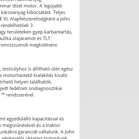
anmar dízel motor. A legújabb
 károsanyag kibocsátást. Teljes
V). Alapfelszereltségként a John
 rendelhetőek 3
agy területeken gyep karbantartás,
aulika olajáramot és TLT
mpromisszumok megkötésére.
testsúlyhoz is állítható ülés egész
s motorháztető kialakítás kiváló
érhető helyen találhatók,
edt fedélzeti öndiagnosztikai
 ™ rendszerével.
ént egyedülálló kapacitással és
ak megszűnésével és a traktor
nkákra garanciát vállalunk. A John
gépkezelői oktatást biztosítunk.