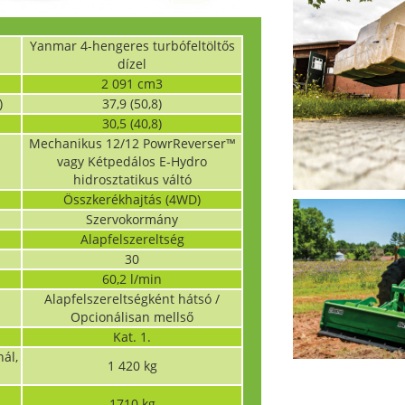
Yanmar 4-hengeres turbófeltöltős
dízel
2 091 cm3
)
37,9 (50,8)
30,5 (40,8)
Mechanikus 12/12 PowrReverser™
vagy Kétpedálos E-Hydro
hidrosztatikus váltó
Összkerékhajtás (4WD)
Szervokormány
Alapfelszereltség
30
60,2 l/min
Alapfelszereltségként hátsó /
Opcionálisan mellső
Kat. 1.
ál,
1 420 kg
1710 kg